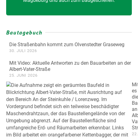
Magdeburg und auch zum Baugeschehen.
Bautagebuch
Die Straßenbahn kommt zum Olvenstedter Graseweg
30. JULI 2026
Mit Video: Aktuelle Antworten zu den Bauarbeiten an der
Albert-Vater-Straße
25. JUNI 2026
Mi
es
di
Ba
an
Alb
Va
St
22