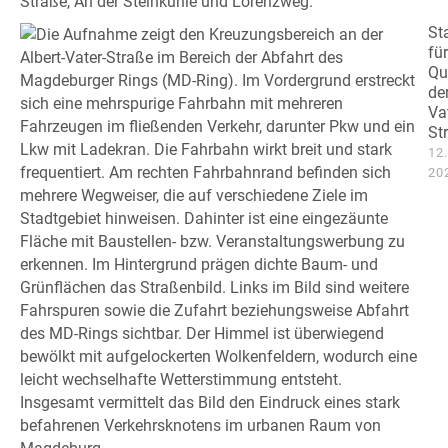
St
für
Qu
der
Va
St
12
20