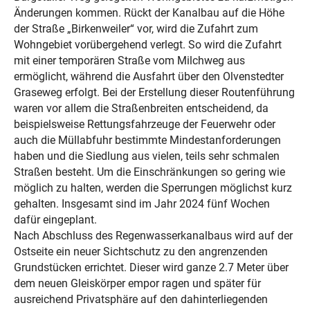
Änderungen kommen. Rückt der Kanalbau auf die Höhe
der Straße „Birkenweiler“ vor, wird die Zufahrt zum
Wohngebiet vorübergehend verlegt. So wird die Zufahrt
mit einer temporären Straße vom Milchweg aus
ermöglicht, während die Ausfahrt über den Olvenstedter
Graseweg erfolgt. Bei der Erstellung dieser Routenführung
waren vor allem die Straßenbreiten entscheidend, da
beispielsweise Rettungsfahrzeuge der Feuerwehr oder
auch die Müllabfuhr bestimmte Mindestanforderungen
haben und die Siedlung aus vielen, teils sehr schmalen
Straßen besteht. Um die Einschränkungen so gering wie
möglich zu halten, werden die Sperrungen möglichst kurz
gehalten. Insgesamt sind im Jahr 2024 fünf Wochen
dafür eingeplant.
Nach Abschluss des Regenwasserkanalbaus wird auf der
Ostseite ein neuer Sichtschutz zu den angrenzenden
Grundstücken errichtet. Dieser wird ganze 2.7 Meter über
dem neuen Gleiskörper empor ragen und später für
Eine Pumpstation im Burgstaller Weg: sie übernimmt
ausreichend Privatsphäre auf den dahinterliegenden
Auch im südlichen Milchweg drehen sich die Bagger.
übergangsweise die Funktion des unterirdischen