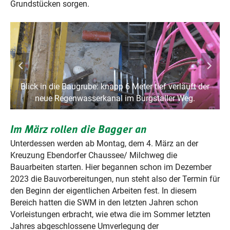
Grundstücken sorgen.
HIer finden ebenfalls Kanalbauarbeiten statt.
Kanals
Gleich neben der Baugrube befindet sich noch der alte
Blick in die Baugrube: knapp 6 Meter tief verläuft der
Kanal. Oberirdische Pumpen leiten das
neue Regenwasserkanal im Burgstaller Weg.
Niederschlagswasser um.
Im März rollen die Bagger an
Unterdessen werden ab Montag, dem 4. März an der
Kreuzung Ebendorfer Chaussee/ Milchweg die
Bauarbeiten starten. Hier begannen schon im Dezember
2023 die Bauvorbereitungen, nun steht also der Termin für
den Beginn der eigentlichen Arbeiten fest. In diesem
Bereich hatten die SWM in den letzten Jahren schon
Vorleistungen erbracht, wie etwa die im Sommer letzten
Jahres abgeschlossene Umverlegung der