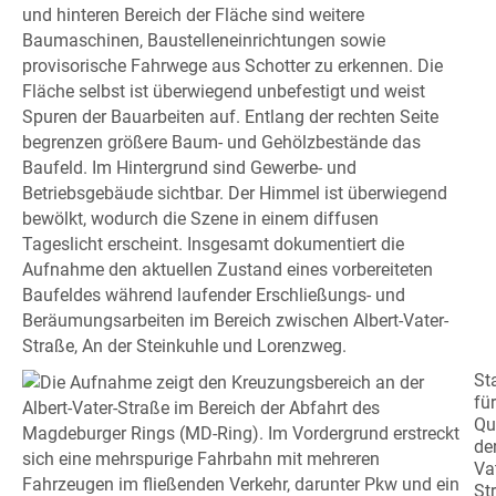
St
für
Qu
der
Va
St