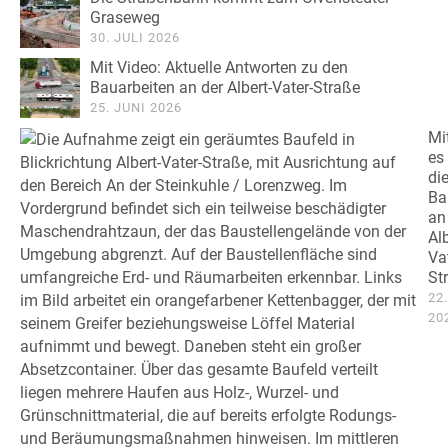
Graseweg
30. JULI 2026
Mit Video: Aktuelle Antworten zu den
Bauarbeiten an der Albert-Vater-Straße
25. JUNI 2026
Mi
es
di
Ba
an
Alb
Va
St
22
20