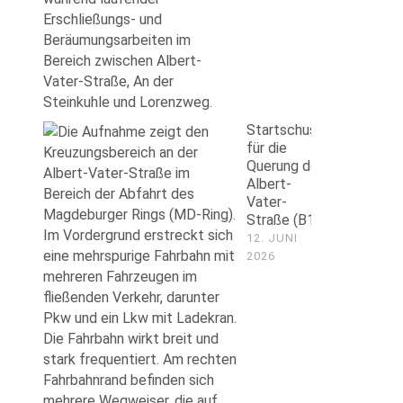
Startschuss
für die
Querung der
Vom Hermann-
Albert-
Bruse-Platz bis zur
Vater-
Straße (B1)
Startschuss für die
Ebendorfer
12. JUNI
Querung der Albert-
Chaussee: Tatkraft
2026
Vater-Straße (B1)
Tag für Tag