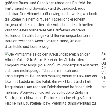
St
für
Qu
Al
Va
St
12
20