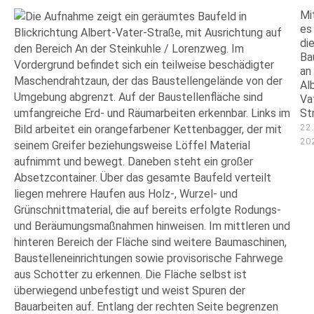
Mi
es
di
Ba
an
Al
Va
St
22
20