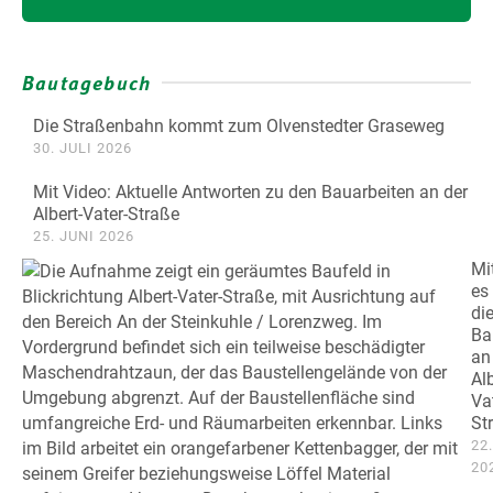
Bautagebuch
Die Straßenbahn kommt zum Olvenstedter Graseweg
30. JULI 2026
Mit Video: Aktuelle Antworten zu den Bauarbeiten an der
Albert-Vater-Straße
25. JUNI 2026
Mi
es
di
Ba
an
Alb
Va
St
22
20