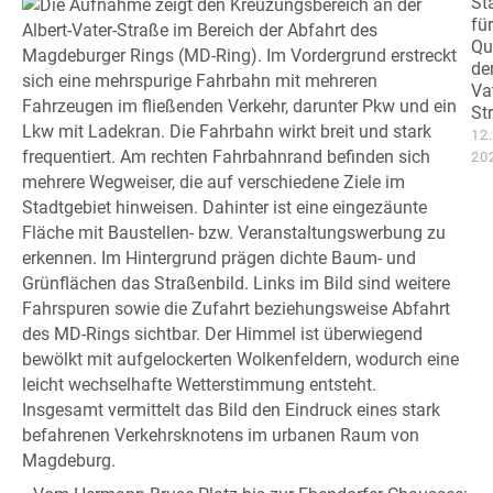
St
für
Qu
der
Va
St
12
20