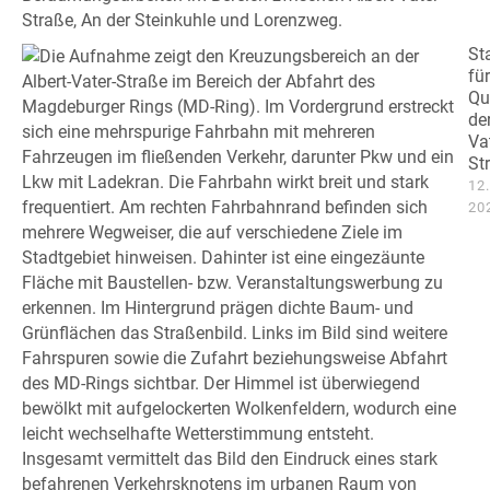
St
für
Qu
der
Va
St
12
20