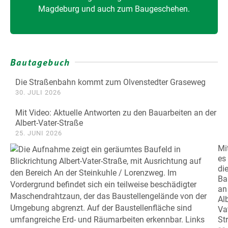
Magdeburg und auch zum Baugeschehen.
Bautagebuch
Die Straßenbahn kommt zum Olvenstedter Graseweg
30. JULI 2026
Mit Video: Aktuelle Antworten zu den Bauarbeiten an der
Albert-Vater-Straße
25. JUNI 2026
Mi
es
di
Ba
an
Alb
Va
St