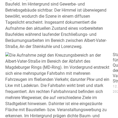
St
für
Qu
der
Va
St
12
20